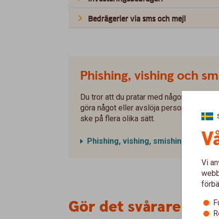
Bedrägerier via sms och mejl
Phishing, vishing och sm
Du tror att du pratar med någon du känner el
göra något eller avslöja personlig inform
ske på flera olika sätt.
Vå
Phishing, vishing, smishing
Vi an
webbp
förbä
Gör det svårare för 
F
R