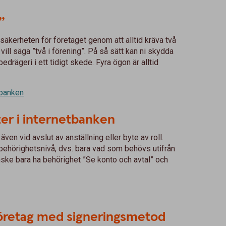
”
äkerheten för företaget genom att alltid kräva två
ll säga ”två i förening”. På så sätt kan ni skydda
edrägeri i ett tidigt skede. Fyra ögon är alltid
tbanken
er i internetbanken
ven vid avslut av anställning eller byte av roll.
tt behörighetsnivå, dvs. bara vad som behövs utifrån
nske bara ha behörighet ”Se konto och avtal” och
företag med signeringsmetod