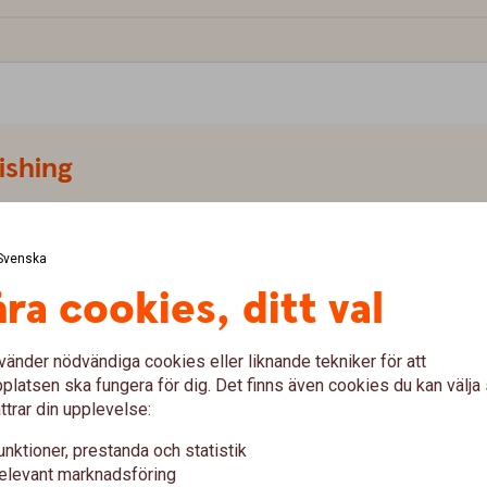
ishing
ler ett välkänt företag. I stället blir du lurad att
ation. Detta kallas för Social Engineering och kan
Svenska
ra cookies, ditt val
vänder nödvändiga cookies eller liknande tekniker för att
latsen ska fungera för dig. Det finns även cookies du kan välj
ttrar din upplevelse:
bedragarna
unktioner, prestanda och statistik
elevant marknadsföring