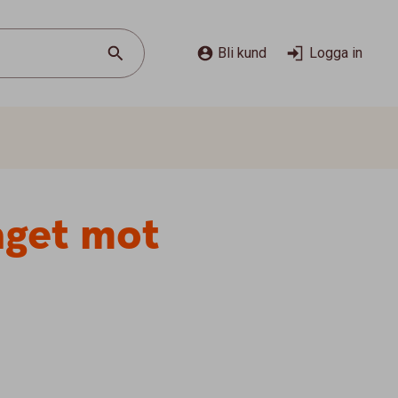
Bli kund
Logga in
aget mot