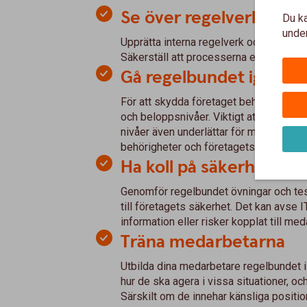
Se över regelverk och 
Du ka
under
Upprätta interna regelverk och kontroll
Säkerställ att processerna efterlevs o
Gå regelbundet igenom
För att skydda företaget behövs en r
och beloppsnivåer. Viktigt att dessa s
nivåer även underlättar för möjliga be
behörigheter och företagets behov. Allt 
Ha koll på säkerhetsbri
Genomför regelbundet övningar och tes
till företagets säkerhet. Det kan avse I
information eller risker kopplat till me
Träna medarbetarna
Utbilda dina medarbetare regelbundet i 
hur de ska agera i vissa situationer, o
Särskilt om de innehar känsliga positi