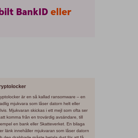
ilt
BankID
eller
ryptolocker
yptolocker är en så kallad ransomware – en
adlig mjukvara som låser datorn helt eller
lvis. Mjukvaran skickas i ett mejl som ofta ser
 att komma från en trovärdig avsändare, till
empel en bank eller Skatteverket. En bilaga
ler länk innehåller mjukvaran som låser datorn
h den drabbade måste betala dyrt för att få