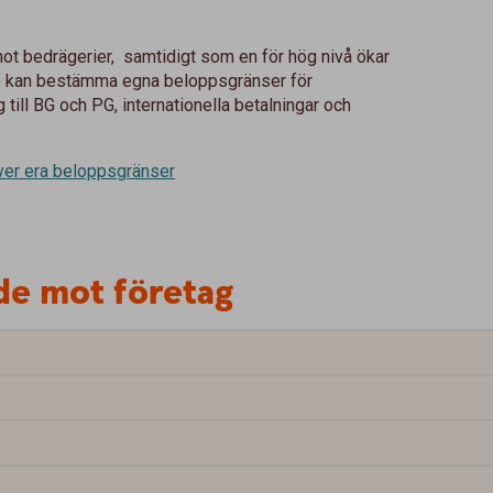
ot bedrägerier, samtidigt som en för hög nivå ökar
re) kan bestämma egna beloppsgränser för
g till BG och PG, internationella betalningar och
över era beloppsgränser
de mot företag