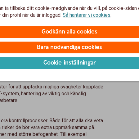
kontrollprocesser
n ta tillbaka ditt cookie-medgivande när du vill, på cookie-sidan 
 din profil när du är inloggad.
Så hanterar vi cookies
.
processer för att stärka företagets säkerhet.
ch gör regelbundna stickprov.
Godkänn alla cookies
 behörigheter och behov
egelbunden översyn av både ekonomibehörigheter
Bara nödvändiga cookies
peglar företagets behov eftersom allt för generösa
dragare. Se därför med regelbundenhet över
Cookie-inställningar
för att ligga steget före.
ster
ter för att upptäcka möjliga svagheter kopplade
T-system, hantering av viktig och känslig
darbetare
era kontrollprocesser. Både för att alla ska veta
ch risker de bör vara extra uppmärksamma på.
oner med större befogenhet. Till exempel