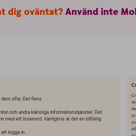
at
dig
oväntat?
Använd
inte
Mob
C
Cr
dem ofta. Det finns
sk
de
onton och andra känsliga informationstjänster. Det
ut
in med ett lösenord. Vanligtvis är det en tillfällig
ex
el
tt logga in.
oc