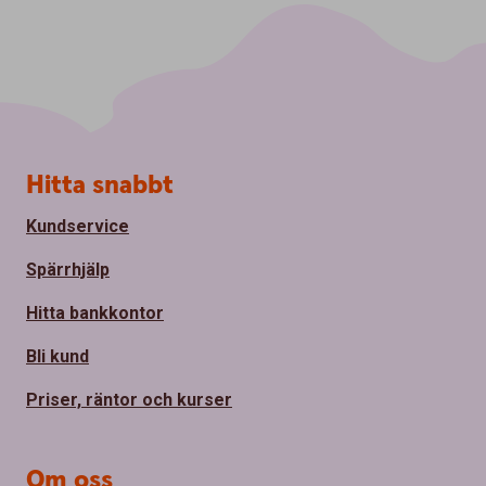
S
Hitta snabbt
i
d
Kundservice
f
o
Spärrhjälp
t
Hitta bankkontor
Bli kund
Priser, räntor och kurser
Om oss