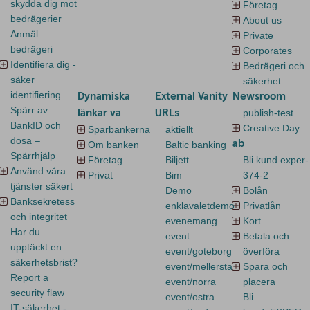
skydda dig mot
Företag
bedrägerier
About us
Anmäl
Private
bedrägeri
Corporates
Identifiera dig -
Bedrägeri och
säker
säkerhet
identifiering
Dynamiska
External Vanity
Newsroom
Spärr av
länkar va
URLs
publish-test
BankID och
Creative Day
Sparbankerna
aktiellt
dosa –
ab
Om banken
Baltic banking
Spärrhjälp
Företag
Biljett
Bli kund exper-
Använd våra
Privat
Bim
374-2
tjänster säkert
Demo
Bolån
Banksekretess
enklavaletdemo
Privatlån
och integritet
evenemang
Kort
Har du
event
Betala och
upptäckt en
event/goteborg
överföra
säkerhetsbrist?
event/mellersta
Spara och
Report a
event/norra
placera
security flaw
event/ostra
Bli
IT-säkerhet -