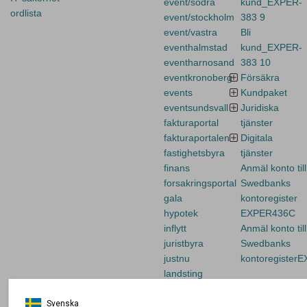
event/sodra
kund_EXPER-
ordlista
event/stockholm
383 9
event/vastra
Bli
eventhalmstad
kund_EXPER-
eventharnosand
383 10
eventkronoberg
Försäkra
events
Kundpaket
eventsundsvall
Juridiska
fakturaportal
tjänster
fakturaportalen
Digitala
fastighetsbyra
tjänster
finans
Anmäl konto till
forsakringsportal
Swedbanks
gala
kontoregister
hypotek
EXPER436C
inflytt
Anmäl konto till
juristbyra
Swedbanks
justnu
kontoregister
landsting
lantbruk
lekeberg
Svenska