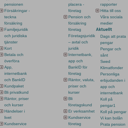
pensionen
placera -
rapporter
Försäkringar -
företag
Hitta till oss
teckna
Pension och
Våra sociala
försäkring
försäkring
medier
Aktuellt
Familjejuridik
företag
och juridiska
Företagsjuridik
Dags att prata
tjänster
– avtal och
pengar
Kort
juridik
Pengar och
Betala och
Internetbank,
sånt
överföra
app och
Swed
App,
BankID för
Klimatfonder
internetbank
företag
Personliga
och BankID
Räntor, valuta,
erbjudanden i
Kundpaket
priser och
app och
Bli privatkund
kurser
internetbank
Räntor, priser
Bli
Koll på
och kurser
företagskund
pengar1
Händelser i
Er verksamhet
Koll på pengar
livet
Kundservice
Vi kan bolån
Kundservice
företag
Prata pension