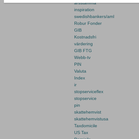
arsstamma
inspiration
swedishbankers/aml
Robur Fonder
GIB
Kostnadsfri
värdering
GIB FTG
Webb-tv
PIN
Valuta
Index
ir
stopserviceflex
stopservice
pin
skattehemvist
skattehemvistusa
Taxdomicile
US Tax