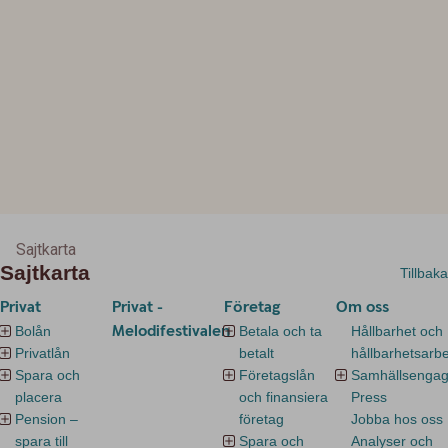
Sajtkarta
Sajtkarta
Tillbaka
Privat
Privat -
Företag
Om oss
Melodifestivalen
Bolån
Betala och ta
Hållbarhet och
Privatlån
betalt
hållbarhetsarb
Spara och
Företagslån
Samhällsenga
placera
och finansiera
Press
Pension –
företag
Jobba hos oss
spara till
Spara och
Analyser och