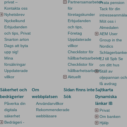
privat –
Partnersamarbeten
Prata pension
Kontakta oss
för
Tack för din
Nyhetsbrev
företagskunder
intresseanmäl
Nyckelkund
Erbjudanden
Möt oss i
Erbjudanden
och tips,
Almedalen
och tips, Privat
Företag
AEM User
Snarton arton
Uppdaterade
Group in the
Dags att byta
villkor
Nordics
upp sig!
Checklistor för
Schlagerbanke
Mina
hållbarhetsarbetet
EJ till Spb Se
försäkringar
Checklistor för
om ditt hus
Uppdaterade
hållbarhetsarbetet
Ställ av
villkor
Aktuellt
oljepannan och
få avdrag
Säkerhet och
Om
Sidan finns inte
Sajtkarta
bedrägerier
webbplatsen
Sök
Dynamiska
länkar IB
Påverka din
Användarvillkor
digitala
Rekommenderade
Privat
säkerhet
webbläsare
Om banken
Bedrägeri -
Hjälp