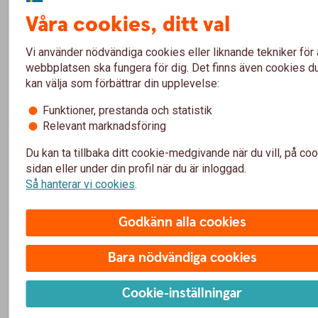
lidkoping
Våra cookies, ditt val
lonekopia
medarbetare
Vi använder nödvändiga cookies eller liknande tekniker för 
mobildemo
webbplatsen ska fungera för dig. Det finns även cookies d
mortgage
kan välja som förbättrar din upplevelse:
robur
sma
Funktioner, prestanda och statistik
smel
Relevant marknadsföring
sparbanksaffaren
Du kan ta tillbaka ditt cookie-medgivande när du vill, på coo
sparbanksalliansen
sidan eller under din profil när du är inloggad.
spintab
Så hanterar vi cookies
.
swedbank.luxembourg
update
vetlanda
Godkänn alla cookies
villahemforsakring
platinum
Bara nödvändiga cookies
betalochkreditkortmastercard
guld
Cookie-inställningar
gib-kort-
varakort