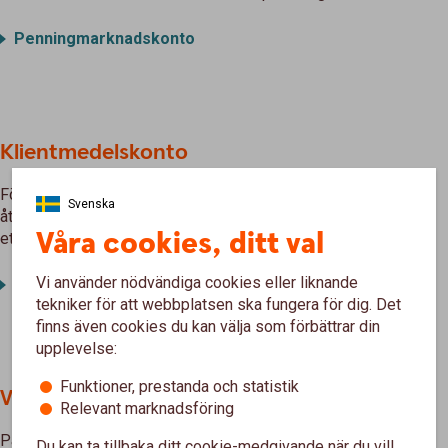
Penningmarknadskonto
Klientmedelskonto
Förvaltare är skyldiga att ha kunderna/klienternas pengar
Svenska
åtskilda från företagets egna medel. Det löser du med hjälp av
Våra cookies, ditt val
ett Klientmedelskonto.
Vi använder nödvändiga cookies eller liknande
Klientmedelskonto
tekniker för att webbplatsen ska fungera för dig. Det
finns även cookies du kan välja som förbättrar din
upplevelse:
Funktioner, prestanda och statistik
Valutakonto
Relevant marknadsföring
På ett valutakonto går exportintäkterna direkt in på kontot utan
Du kan ta tillbaka ditt cookie-medgivande när du vill,