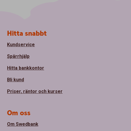
S
Hitta snabbt
i
d
Kundservice
f
o
Spärrhjälp
t
Hitta bankkontor
Bli kund
Priser, räntor och kurser
Om oss
Om Swedbank