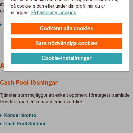
att växlas till svenska kronor. Importbetalningarna kan sedan
på cookie-sidan eller under din profil när du är
göras direkt från samma konto.
inloggad.
Så hanterar vi cookies
.
Valutakonto
Godkänn alla cookies
Bara nödvändiga cookies
Cookie-inställningar
Andra Cash Management-lösningar
Cash Pool-lösningar
Tjänster som möjliggör att enkelt optimera företagets samlade
likviditet med en konsoliderad överblick.
Koncernkonto
Cash Pool Solution