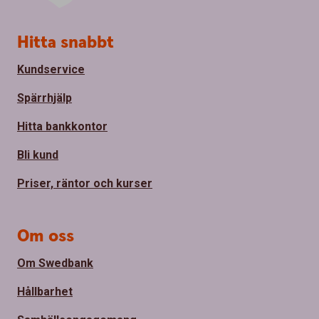
S
Hitta snabbt
i
d
Kundservice
f
o
Spärrhjälp
t
Hitta bankkontor
Bli kund
Priser, räntor och kurser
Om oss
Om Swedbank
Hållbarhet