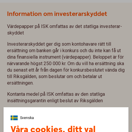
Information om investerarskyddet
Värdepapper på ISK omfattas av det statliga investerar­
skyddet
Investerarskyddet ger dig som kontohavare rätt till
ersättning om banken går i konkurs och du inte kan få ut
dina finansiella instrument (värdepapper). Beloppet är för
närvarande högst 250 000 kr. Om du vill ha ersättning ska
du senast ett år från dagen för konkursbeslutet vända dig
till Riksgälden, som beslutar om och betalar ut
ersättningen.
Kontanta medel på ISK omfattas av den statliga
insättningsgarantin enligt beslut av Riksgälden
Du som kontohavare har rätt till ersättning för din
sammanlagda kontobehållning i banken med ett belopp
Svenska
om högst 1 050 000 kr. Utöver det kan du enligt lag under
Våra cookies, ditt val
vissa förutsättningar få ersättning för vissa insättningar