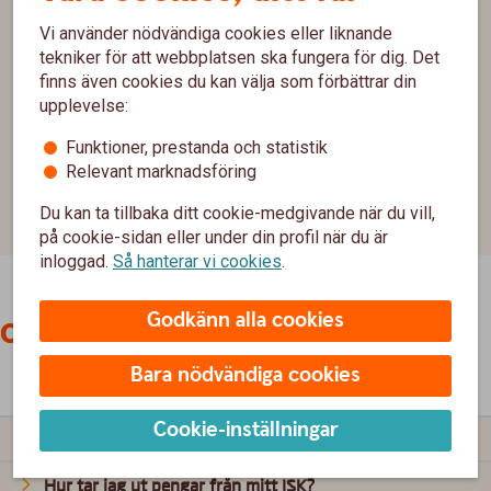
som hänförs till vissa särskilda angivna händelser, t ex
Vi använder nödvändiga cookies eller liknande
försäljning av privatbostad, med högst 5 000 000 kr.
tekniker för att webbplatsen ska fungera för dig. Det
finns även cookies du kan välja som förbättrar din
Riksgälden betalar ut ersättningen inom 7 arbetsdagar
upplevelse:
från den dag som banken försattes i konkurs eller
Finansinspektionen beslutade att garantin ska träda in.
Funktioner, prestanda och statistik
Relevant marknadsföring
Investerarskyddet
Du kan ta tillbaka ditt cookie-medgivande när du vill,
Insättningsgarantin
på cookie-sidan eller under din profil när du är
inloggad.
Så hanterar vi cookies
.
Godkänn alla cookies
Om Investeringssparkonto
Bara nödvändiga cookies
Cookie-inställningar
Så fungerar ISK
Hur tar jag ut pengar från mitt ISK?